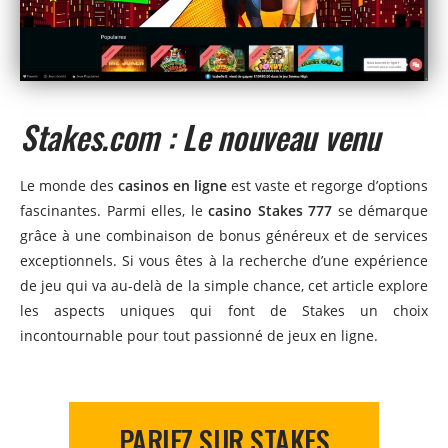
Stakes.com : Le nouveau venu
Le monde des
casinos en ligne
est vaste et regorge d’options
fascinantes. Parmi elles, le
casino Stakes 777
se démarque
grâce à une combinaison de bonus généreux et de services
exceptionnels. Si vous êtes à la recherche d’une expérience
de jeu qui va au-delà de la simple chance, cet article explore
les aspects uniques qui font de Stakes un choix
incontournable pour tout passionné de jeux en ligne.
PARIEZ SUR STAKES