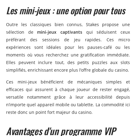
Les mini-jeux : une option pour tous
Outre les classiques bien connus, Stakes propose une
sélection de
mini-jeux captivants
qui séduisent ceux
préférant des sessions de jeu rapides. Ces micro
expériences sont idéales pour les pauses-café ou les
moments où vous recherchez une gratification immédiate.
Elles peuvent inclure tout, des petits puzzles aux slots
simplifiés, enrichissant encore plus l’offre globale du casino.
Ces mini-jeux bénéficient de mécaniques simples et
efficaces qui assurent à chaque joueur de rester engagé,
versatile notamment grâce à leur accessibilité depuis
n’importe quel appareil mobile ou tablette. La commodité ici
reste donc un point fort majeur du casino.
Avantages d'un programme VIP