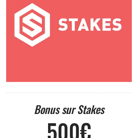
Bonus sur Stakes
500
€