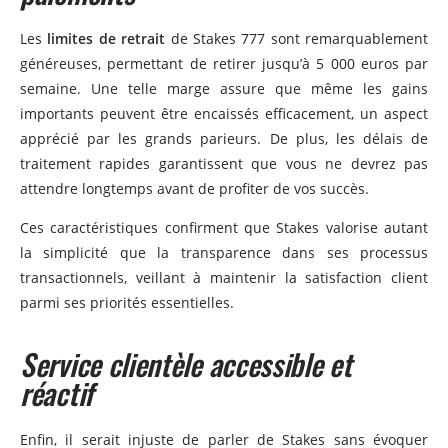
Les
limites de retrait
de Stakes 777 sont remarquablement
généreuses, permettant de retirer jusqu’à 5 000 euros par
semaine. Une telle marge assure que même les gains
importants peuvent être encaissés efficacement, un aspect
apprécié par les grands parieurs. De plus, les délais de
traitement rapides garantissent que vous ne devrez pas
attendre longtemps avant de profiter de vos succès.
Ces caractéristiques confirment que Stakes valorise autant
la simplicité que la transparence dans ses processus
transactionnels, veillant à maintenir la satisfaction client
parmi ses priorités essentielles.
Service clientèle accessible et
réactif
Enfin, il serait injuste de parler de Stakes sans évoquer