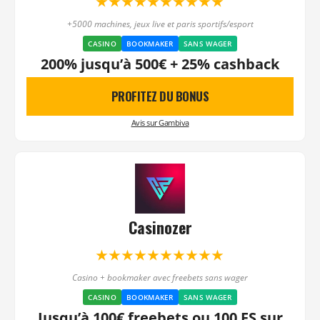
★★★★★★★★★★
+5000 machines, jeux live et paris sportifs/esport
CASINO
BOOKMAKER
SANS WAGER
200% jusqu’à 500€ + 25% cashback
PROFITEZ DU BONUS
Avis sur Gambiva
Casinozer
★★★★★★★★★★
Casino + bookmaker avec freebets sans wager
CASINO
BOOKMAKER
SANS WAGER
Jusqu’à 100€ freebets ou 100 FS sur