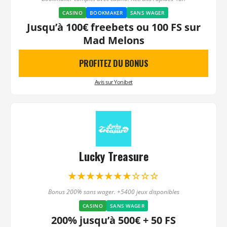
CASINO
BOOKMAKER
SANS WAGER
Jusqu’à 100€ freebets ou 100 FS sur
Mad Melons
PROFITEZ DU BONUS
Avis sur Yonibet
Lucky Treasure
★★★★★★★☆☆☆
Bonus 200% sans wager. +5400 jeux disponibles
CASINO
SANS WAGER
200% jusqu’à 500€ + 50 FS