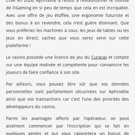
Créé en 2026, Aphrodite a réussi à révolutionner le monde
de l’iGaming en si peu de temps que cela en est incroyable.
Avec une offre de jeu étoffée, une ergonomie futuriste et
des bonus à en revendre, cela n’est guère étonnant. Que
vous préfériez les machines à sous, les jeux de tables ou les
jeux en direct, sachez que vous serez servi sur cette
plateforme !
Le casino possède une licence de jeu du
Curaçao
et compte
sur une équipe motivée et compétente pour convaincre les
joueurs de faire confiance à son site.
Par ailleurs, vous pouvez être sûr que vos données
personnelles sont parfaitement sécurisées sur Aphrodite
ainsi que vos transactions car c’est l’une des priorités des
développeurs du casino.
Parmi les avantages offerts par l’opérateur, on peut
aisément commencer par l’inscription qui se fait en
quelques gestes et qui vous rapportera un bonus de