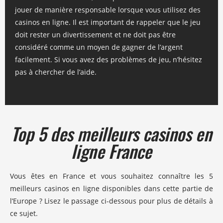
jouer de manière responsable lorsque vous utilisez des
casinos en ligne. Il est important de rappeler que le jeu
doit rester un divertissement et ne doit pas être
considéré comme un moyen de gagner de l’argent
facilement. Si vous avez des problèmes de jeu, n’hésitez
pas à chercher de l’aide.
Top 5 des meilleurs casinos en
ligne France
Vous êtes en France et vous souhaitez connaître les 5
meilleurs casinos en ligne disponibles dans cette partie de
l’Europe ? Lisez le passage ci-dessous pour plus de détails à
ce sujet.