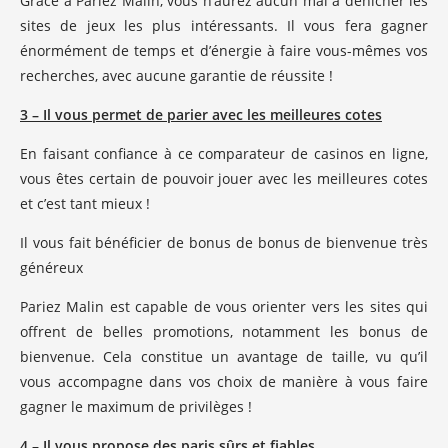
Grâce à Pariez Malin, vous n’aurez aucun mal à dénicher les
sites de jeux les plus intéressants. Il vous fera gagner
énormément de temps et d’énergie à faire vous-mêmes vos
recherches, avec aucune garantie de réussite !
3 – Il vous permet de parier avec les meilleures cotes
En faisant confiance à ce comparateur de casinos en ligne,
vous êtes certain de pouvoir jouer avec les meilleures cotes
et c’est tant mieux !
Il vous fait bénéficier de bonus de bonus de bienvenue très
généreux
Pariez Malin est capable de vous orienter vers les sites qui
offrent de belles promotions, notamment les bonus de
bienvenue. Cela constitue un avantage de taille, vu qu’il
vous accompagne dans vos choix de manière à vous faire
gagner le maximum de privilèges !
4 – Il vous propose des paris sûrs et fiables