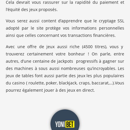
Cela devrait vous rassurer sur la rapidité du paiement et
l’équité des jeux proposés.
Vous serez aussi content d’apprendre que le cryptage SSL
adopté par le site protège vos informations personnelles
ainsi que celles concernant vos transactions financières.
Avec une offre de jeux aussi riche (4500 titres), vous y
trouverez certainement votre bonheur ! On parle, entre
autres, d’une centaine de jackpots
progressifs à gagner sur
des machines à sous aussi nombreuses qu’incroyables. Les
jeux de tables font aussi partie des jeux les plus populaires
du casino ( roulette, poker, blackjack, craps, baccarat,…).Vous
pourrez également jouer à des jeux en direct.