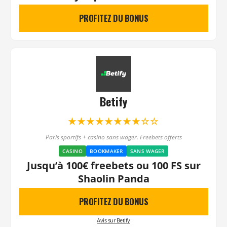
PROFITEZ DU BONUS
Betify
★★★★★★★★☆☆
Paris sportifs + casino sans wager. Freebets offerts
CASINO
BOOKMAKER
SANS WAGER
Jusqu’à 100€ freebets ou 100 FS sur
Shaolin Panda
PROFITEZ DU BONUS
Avis sur Betify