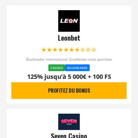
Leonbet
★★★★★★★☆☆☆
Bookmaker international. Excellentes cotes sportives
CASINO
BOOKMAKER
125% jusqu’à 5 000€ + 100 FS
PROFITEZ DU BONUS
Seven Casino