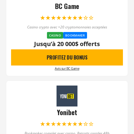
BC Game
★★★★★★★★☆☆
Casino crypto avec +20 cryptomonnaies acceptées
CASINO
BOOKMAKER
Jusqu’à 20 000$ offerts
PROFITEZ DU BONUS
Avis sur BC Game
Yonibet
★★★★★★★★☆☆
Bookmaker complet avec casino. Retraits rapides 48h