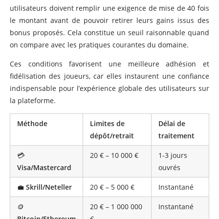
Méthode
Limites de
Délai de
dépôt/retrait
traitement
💳
20 € – 10 000 €
1-3 jours
Visa/Mastercard
ouvrés
💼
Skrill/Neteller
20 € – 5 000 €
Instantané
🪙
20 € – 1 000 000
Instantané
Bitcoin/Ethereum
€
🏦
Virement
20 € – 50 000 €
3-7 jours
bancaire
ouvrés
💸
Paysafecard
10 € – 250 €
Instantané
Promotions hebdomadaires
captivantes