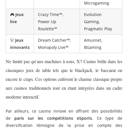
eSports semble encore quelque peu élitiste et mériterait
davantage de clarté afin de devenir plus accessible à une
clientèle étendue cherchant à découvrir cette fonctionnalité
originale.
Clarifier cet aspect du site pourrait, sans doute, permettre à
X7 Casino de séduire un public encore plus vaste, attirant
aussi ceux qui ne connaissent que vaguement ce monde
compétitif.
Améliorations potentielles et
perspectives futures
Bien que de nombreuses qualités fassent briller le « X7
Casino », quelques ajustements pourraient bonifier
l’expérience utilisateur déjà solide. Améliorer la fluidité et la
navigation entre différentes sections offrirait une interface