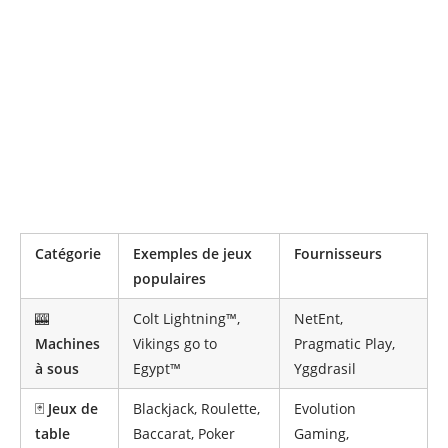
Ne limité pas qu’aux machines à sous, X7 Casino brille dans les
classiques jeux de table tels que le blackjack, le baccarat ou
encore le craps. Ces options cultivent le charme classique propre
aux casinos traditionnels tout en étant intégrées dans un cadre
moderne interactif.
Par ailleurs, ce casino innove en offrant des possibilités
de
paris sur les compétitions eSports
. Ce type de
diversification témoigne de la prise en compte des
tendances contemporaines du divertissement numérique,
comblant ainsi un segment de marché émergent chez les
jeunes adultes férus de jeux vidéo.
Accès et limitations à la section
eSports
Néanmoins, malgré cet aspect positif, l’accès aux paris