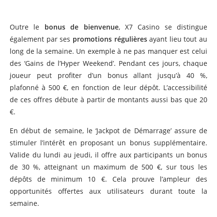
Un prize pool impressionnant
Le X7 Casino affiche également son excellence via un
vaste
prize pool
estimé à 30 millions d’euros. Cette cagnotte
garantit régulièrement plusieurs occasions de remporter
des sommes considérables, incluant parfois jusqu’à 1000 €
et 100 tours gratuits supplémentaires selon certains
événements.
Cet atout majeur vient rehausser l’image du casino en tant
qu’environnement propice aux grands gagnants, renforçant
l’enthousiasme et la compétition parmi les joueurs avides de
réussites significatives.
Jeux de table diversifiés et paris
eSports