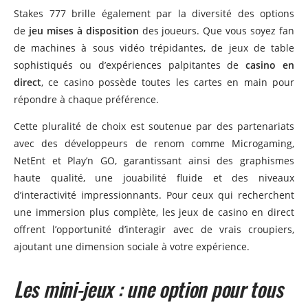
efficaces qui assurent à chaque joueur de rester engagé,
versatile notamment grâce à leur accessibilité depuis
n’importe quel appareil mobile ou tablette. La commodité ici
reste donc un point fort majeur du casino.
Avantages d'un programme VIP
exclusif
Pour récompenser la fidélité de ses joueurs les plus assidus,
Stakes a mis en place un
programme VIP alléchant
. Ce club
exclusif réserve des privilèges spéciaux tels que des bonus
augmentés, du cashback additionnel et même les services
d’un gestionnaire VIP dédié. Ces avantages notables visent à
renforcer l’engagement des joueurs et à améliorer
considérablement leur expérience.
En étant membre de ce programme VIP, vous découvrez un
univers où chaque interaction avec le casino est optimisée