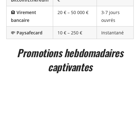
Outre le
bonus de bienvenue
, X7 Casino se distingue
également par ses
promotions régulières
ayant lieu tout au
long de la semaine. Un exemple à ne pas manquer est celui
des ‘Gains de l’Hyper Weekend’. Pendant ces jours, chaque
joueur peut profiter d’un bonus allant jusqu’à 40 %,
plafonné à 500 €, en fonction de leur dépôt. L’accessibilité
de ces offres débute à partir de montants aussi bas que 20
€.
En début de semaine, le ‘Jackpot de Démarrage’ assure de
stimuler l’intérêt en proposant un bonus supplémentaire.
Valide du lundi au jeudi, il offre aux participants un bonus
de 30 %, atteignant un maximum de 500 €, sur tous les
dépôts de minimum 10 €. Cela prouve l’ampleur des
opportunités offertes aux utilisateurs durant toute la
semaine.