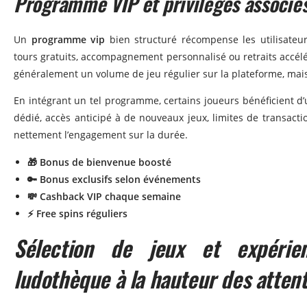
Programme VIP et privilèges associé
Un
programme vip
bien structuré récompense les utilisateur
tours gratuits, accompagnement personnalisé ou retraits accélé
généralement un volume de jeu régulier sur la plateforme, mais
En intégrant un tel programme, certains joueurs bénéficient d
dédié, accès anticipé à de nouveaux jeux, limites de transacti
nettement l’engagement sur la durée.
🎁 Bonus de bienvenue boosté
🔑 Bonus exclusifs selon événements
💸 Cashback VIP chaque semaine
⚡ Free spins réguliers
Sélection de jeux et expérien
ludothèque à la hauteur des atten