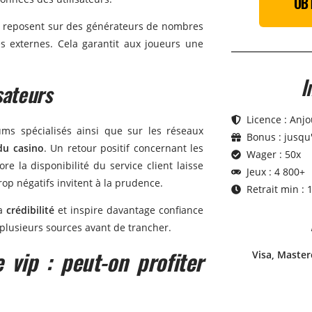
OB
les reposent sur des générateurs de nombres
s externes. Cela garantit aux joueurs une
I
sateurs
Licence : Anj
ms spécialisés ainsi que sur les réseaux
Bonus : jusqu
du casino
. Un retour positif concernant les
Wager : 50x
e la disponibilité du service client laisse
Jeux : 4 800+
op négatifs invitent à la prudence.
Retrait min : 
sa
crédibilité
et inspire davantage confiance
 plusieurs sources avant de trancher.
vip : peut-on profiter
Visa, Masterc