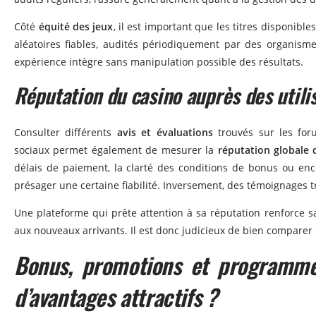
Côté
équité des jeux
, il est important que les titres disponib
aléatoires fiables, audités périodiquement par des organisme
expérience intègre sans manipulation possible des résultats.
Réputation du casino auprès des utili
Consulter différents
avis et évaluations
trouvés sur les foru
sociaux permet également de mesurer la
réputation globale 
délais de paiement, la clarté des conditions de bonus ou encor
présager une certaine fiabilité. Inversement, des témoignages tr
Une plateforme qui prête attention à sa réputation renforce 
aux nouveaux arrivants. Il est donc judicieux de bien comparer
Bonus, promotions et programme 
d’avantages attractifs ?