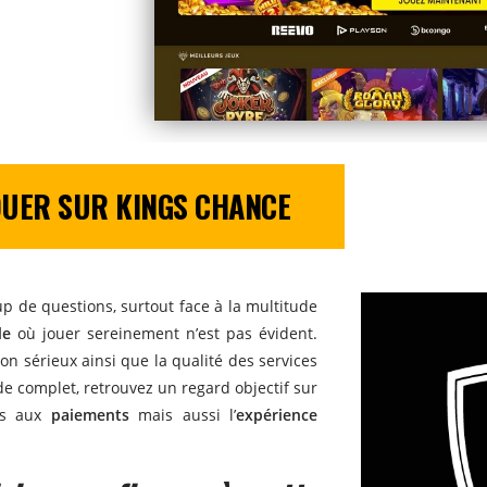
OUER SUR KINGS CHANCE
p de questions, surtout face à la multitude
le
où jouer sereinement n’est pas évident.
on sérieux ainsi que la qualité des services
de complet, retrouvez un regard objectif sur
iés aux
paiements
mais aussi l’
expérience