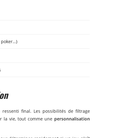
, poker…)
s
ion
senti final. Les possibilités de filtrage
ier la vie, tout comme une
personnalisation