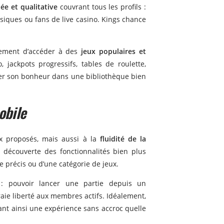
iée et qualitative
couvrant tous les profils :
siques ou fans de live casino. Kings chance
lement d’accéder à des
jeux populaires et
 jackpots progressifs, tables de roulette,
uver son bonheur dans une bibliothèque bien
obile
ux proposés, mais aussi à la
fluidité de la
la découverte des fonctionnalités bien plus
e précis ou d’une catégorie de jeux.
 : pouvoir lancer une partie depuis un
aie liberté aux membres actifs. Idéalement,
ant ainsi une expérience sans accroc quelle