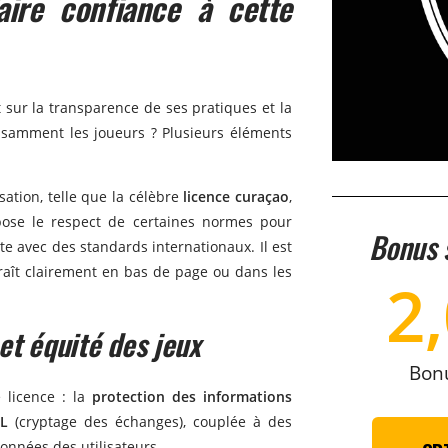
faire confiance à cette
 sur la transparence de ses pratiques et la
ffisamment les joueurs ? Plusieurs éléments
sation, telle que la célèbre
licence curaçao
,
mpose le respect de certaines normes pour
Bonus 
ite avec des standards internationaux. Il est
araît clairement en bas de page ou dans les
2
et équité des jeux
Bon
 licence : la
protection des informations
L
(cryptage des échanges), couplée à des
onnées des utilisateurs.