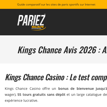
Guide comparatif sur les sites de paris sportifs sur Internet
Kings Chance Avis 2026 : A
Kings Chance Casino : Le test compl
Kings Chance Casino offre un
bonus de bienvenue jusqu’
wager),
55 tours gratuits sans dépôt
et un large catalogue d
expérience lucrative.