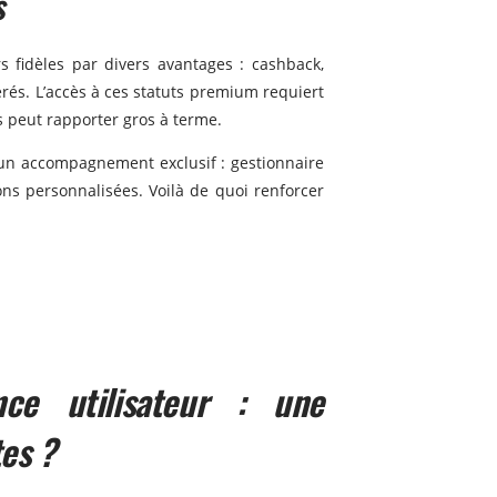
s
s fidèles par divers avantages : cashback,
rés. L’accès à ces statuts premium requiert
 peut rapporter gros à terme.
’un accompagnement exclusif : gestionnaire
ons personnalisées. Voilà de quoi renforcer
ce utilisateur : une
tes ?