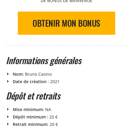
DE BONUS DE BIENVENUE
OBTENIR MON BONUS
Informations générales
Nom:
Bruno Casino
Date de création
: 2021
Dépôt et retraits
Mise minimum:
NA
Dépôt minimum :
20 €
Retrait minimum:
20 €