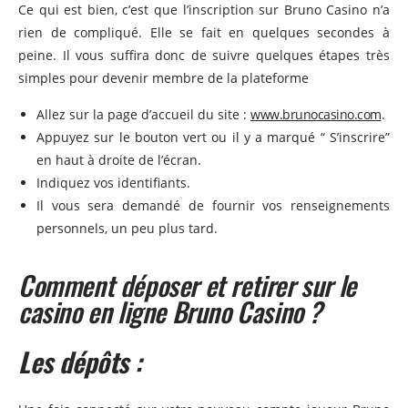
Ce qui est bien, c’est que l’inscription sur Bruno Casino n’a
rien de compliqué. Elle se fait en quelques secondes à
peine. Il vous suffira donc de suivre quelques étapes très
simples pour devenir membre de la plateforme
Allez sur la page d’accueil du site :
www.brunocasino.com
.
Appuyez sur le bouton vert ou il y a marqué “ S’inscrire”
en haut à droite de l’écran.
Indiquez vos identifiants.
Il vous sera demandé de fournir vos renseignements
personnels, un peu plus tard.
Comment déposer et retirer sur le
casino en ligne Bruno Casino ?
Les dépôts :