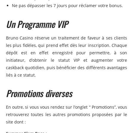
Ne pas dépasser les 7 jours pour réclamer votre bonus.
Un Programme VIP
Bruno Casino réserve un traitement de faveur à ses clients
les plus fidèles, qui prend effet dès leur inscription. Chaque
dépôt est en effet enregistré pour permettre, à son
initiateur, d’obtenir le statut VIP et augmenter votre
caskback quotidien, puis bénéficier des différents avantages
liés à ce statut.
Promotions diverses
En outre, si vous vous rendez sur l’onglet “ Promotions”, vous
retrouverez toutes les autres promotions proposées par le
site dont :