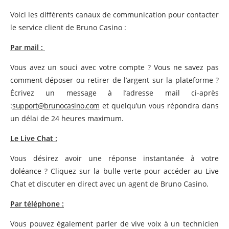
Voici les différents canaux de communication pour contacter
le service client de Bruno Casino :
Par mail :
Vous avez un souci avec votre compte ? Vous ne savez pas
comment déposer ou retirer de l’argent sur la plateforme ?
Écrivez un message à l’adresse mail ci-après
:
support@brunocasino.com
et quelqu’un vous répondra dans
un délai de 24 heures maximum.
Le Live Chat :
Vous désirez avoir une réponse instantanée à votre
doléance ? Cliquez sur la bulle verte pour accéder au Live
Chat et discuter en direct avec un agent de Bruno Casino.
Par téléphone
:
Vous pouvez également parler de vive voix à un technicien