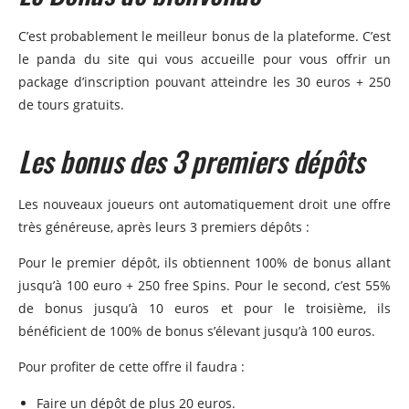
C’est probablement le meilleur bonus de la plateforme. C’est
le panda du site qui vous accueille pour vous offrir un
package d’inscription pouvant atteindre les 30 euros + 250
de tours gratuits.
Les bonus des 3 premiers dépôts
Les nouveaux joueurs ont automatiquement droit une offre
très généreuse, après leurs 3 premiers dépôts :
Pour le premier dépôt, ils obtiennent 100% de bonus allant
jusqu’à 100 euro + 250 free Spins. Pour le second, c’est 55%
de bonus jusqu’à 10 euros et pour le troisième, ils
bénéficient de 100% de bonus s’élevant jusqu’à 100 euros.
Pour profiter de cette offre il faudra :
Faire un dépôt de plus 20 euros.