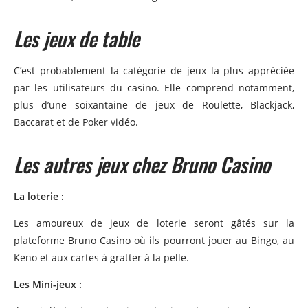
Les jeux de table
C’est probablement la catégorie de jeux la plus appréciée
par les utilisateurs du casino. Elle comprend notamment,
plus d’une soixantaine de jeux de Roulette, Blackjack,
Baccarat et de Poker vidéo.
Les autres jeux chez Bruno Casino
La loterie :
Les amoureux de jeux de loterie seront gâtés sur la
plateforme Bruno Casino où ils pourront jouer au Bingo, au
Keno et aux cartes à gratter à la pelle.
Les Mini-jeux :