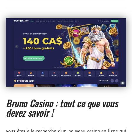
Bruno Casino : tout ce que vous
devez savoir !
Vous êtes à la recherche d’un nouveau casino en ligne qui