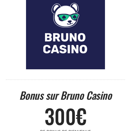
Bonus sur Bruno Casino
300
€