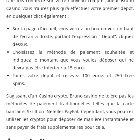
Une fois connecté sur votre nouveau compte joueur Bruno
Casino, vous n’aurez plus qu’à effectuer votre premier dépôt,
en quelques clics également :
Sur la page d’accueil, vous verrez un bouton vert en haut
de l’écran à droite, portant l’expression “ Dépôt”, cliquez
dessus.
Choisissez la méthode de paiement souhaitée et
indiquez le montant que vous voulez déposer qui ne
devra pas être inférieur à 15 euros.
Faites votre dépôt et recevez 100 euros et 250 Free
Spins.
S’agissant d’un Casino crypto, Bruno casino ne tolère pas les
méthodes de paiement traditionnelles telles que la carte
bancaire, Skrill ou
Neteller PayPal. Cependant, vous pourrez
utiliser les cryptos pour déposer de manière instantanée et
sans payer de frais supplémentaires pour cela.