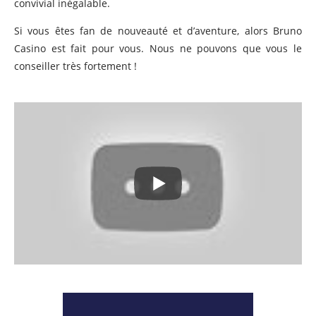
convivial inégalable.
Si vous êtes fan de nouveauté et d’aventure, alors Bruno
Casino est fait pour vous. Nous ne pouvons que vous le
conseiller très fortement !