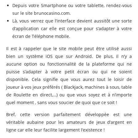
Depuis votre Smartphone ou votre tablette, rendez-vous
sur le site brunocasino.com.
Là, vous verrez que l’interface devient aussitôt une sorte
d’application car elle est conçue pour s’adapter à votre
écran de Téléphone mobile.
Il est à rappeler que le site mobile peut être utilisé aussi
bien un système iOS que sur Android. De plus, il n’y a
aucune option ou fonctionnalité de la plateforme qui ne
puisse s’adapter à votre petit écran ou qui ne soient
disponible. Cela signifie que vous aurez tout le loisir de
joueur à vos jeux préférés ( Blackjack, machines à sous, table
de Roulette en direct,…) ou que vous soyez et à n’importe
quel moment , sans vous soucier de quoi que ce soit !
Bref, cette version parfaitement développée est une
véritable aubaine pour les amateurs de jeux d’argent en
ligne car elle leur facilite largement l’existence !